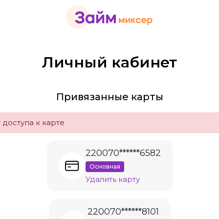
Личный кабинет
Привязанные карты
 доступа к карте
220070******6582
Основная
Удалить карту
220070******8101