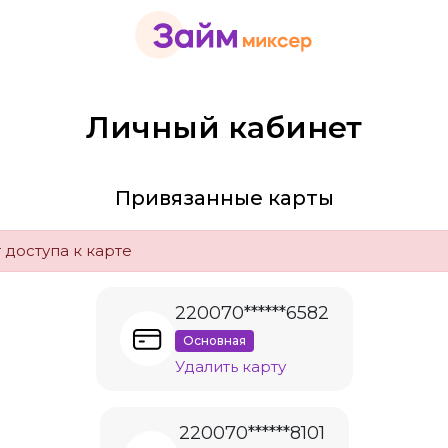
Личный кабинет
Привязанные карты
 доступа к карте
220070******6582
Основная
Удалить карту
220070******8101