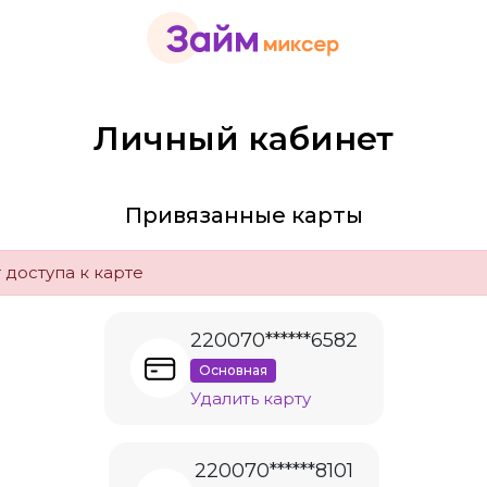
Личный кабинет
Привязанные карты
 доступа к карте
220070******6582
Основная
Удалить карту
220070******8101