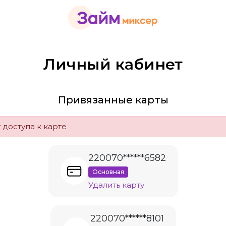
Личный кабинет
Привязанные карты
 доступа к карте
220070******6582
Основная
Удалить карту
220070******8101