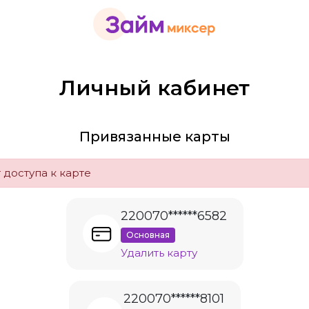
Личный кабинет
Привязанные карты
 доступа к карте
220070******6582
Основная
Удалить карту
220070******8101