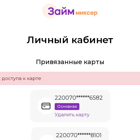
Личный кабинет
Привязанные карты
 доступа к карте
220070******6582
Основная
Удалить карту
220070******8101