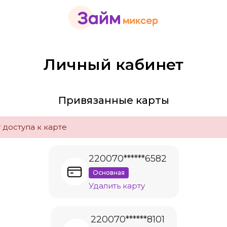
Личный кабинет
Привязанные карты
 доступа к карте
220070******6582
Основная
Удалить карту
220070******8101