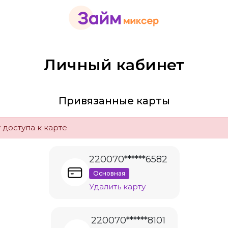
Личный кабинет
Привязанные карты
 доступа к карте
220070******6582
Основная
Удалить карту
220070******8101